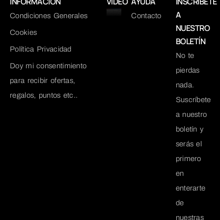
INFORMACIÓN
VIDEO
AYUDA
INSCRÍBETE
A
Condiciones Generales
Contacto
NUESTRO
Cookies
BOLETÍN
Política Privacidad
No te
Doy mi consentimiento
pierdas
para recibir ofertas,
nada.
regalos, puntos etc..
Suscríbete
a nuestro
boletín y
serás el
primero
en
enterarte
de
nuestras