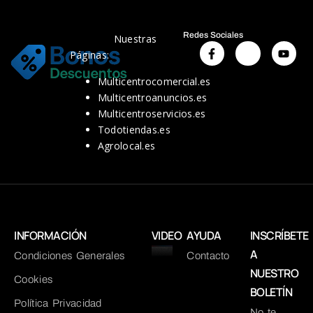
Redes Sociales
Nuestras
Páginas:
Multicentrocomercial.es
Multicentroanuncios.es
Multicentroservicios.es
Todotiendas.es
Agrolocal.es
INFORMACIÓN
VIDEO
AYUDA
INSCRÍBETE
A
Condiciones Generales
Contacto
NUESTRO
Cookies
BOLETÍN
Política Privacidad
No te