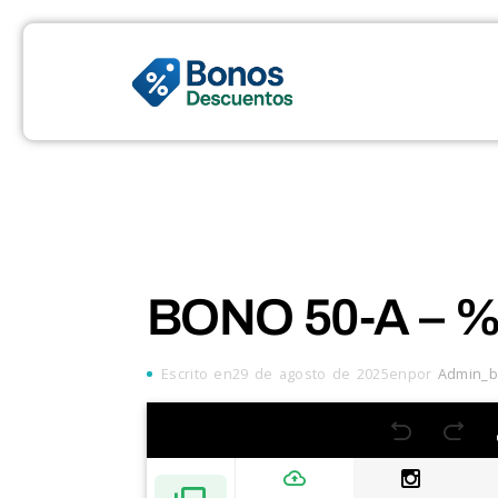
BONO 50-A – %
Escrito en29 de agosto de 2025enpor
Admin_