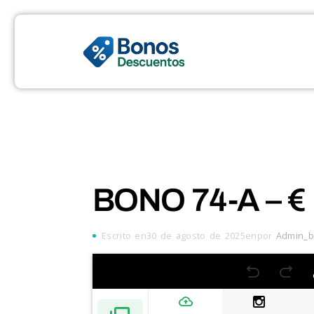
BONO 74-A – €
Escrito en30 de agosto de 2025enpor
Admin_